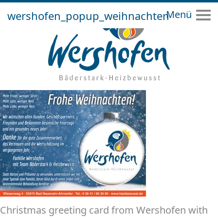
wershofen_popup_weihnachten
Tog
Christmas greeting card from Wershofen with