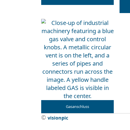
Gasanschluss
©
visionpic