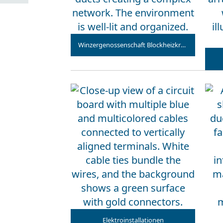
Winzergenossenschaft Blockheizkraftwerk
Elektroinstallationen