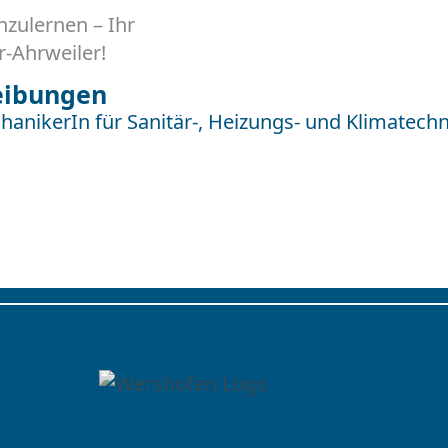
nzulernen – Ihr
-Ahrweiler!
reibungen
nikerIn für Sanitär-, Heizungs- und Klimatechn