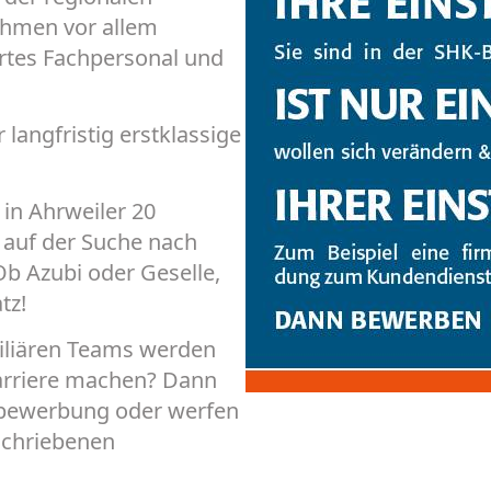
ehmen vor allem
ertes Fachpersonal und
angfristig erstklassige
 in Ahrweiler 20
 auf der Suche nach
b Azubi oder Geselle,
tz!
miliären Teams werden
rriere machen? Dann
tivbewerbung oder werfen
schriebenen