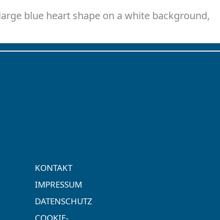
large blue heart shape on a white background,
KONTAKT
IMPRESSUM
DATENSCHUTZ
COOKIE-