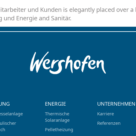
arbeiter und Kunden is elegantly placed over a 
g und Energie and Sanitär.
UNG
ENERGIE
UNTERNEHMEN
esselanlage
Thermische
Karriere
Solaranlage
ulischer
Referenzen
ich
Pelletheizung