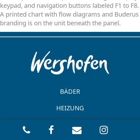
keypad, and navigation buttons labeled F1 to F8.
A printed chart with flow diagrams and Buderus
branding is on the unit beneath the panel.
BÄDER
BADGESTALTUNG
HEIZUNG
BARRIEREFREIES BAD
HEIZKESSELANLAGE
ENERGIE
HYDRAULISCHER ABGLEICH
THERMISCHE SOLARANLAGE